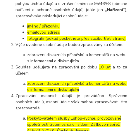
pohybu těchto údajů a o zrušení směrnice 95/46/ES (obecné
nařízení o ochraně osobních údajů) (dále jen
„Nařízení“
),
zpracovával/a následující osobní údaje:
jméno / přezdívku
emailovou adresu
fotografii (pokud poskytnete přes službu třetí strany).
Výše uvedené osobní údaje budou zpracovány za účelem:
zobrazení diskuzních příspěvků a komentářů na webu
s informacemi o diskutujícím
Souhlas udělujete na zpracování po dobu
10 let
a to za
účelem:
zobrazení diskuzních příspěvků a komentářů na webu
s informacemi o diskutujícím
Zpracování osobních údajů je prováděno Správcem
osobních údajů, osobní údaje však mohou zpracovávat i tito
zpracovatelé:
Poskytovatelem služby Eshop-rychle, provozované
společností Golemos s.r.o., sídlem Zátkovo nábřeží
448/73, 370 01, České Budějovice