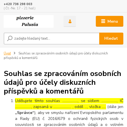
+420 736 298 003
( Čt.-Ne. 17 - 21 hod.)
Menu
Hledat
Úvod
Souhlas se zpracováním osobních údajů pro účely diskuzních
příspěvků a komentářů
Souhlas se zpracováním osobních
údajů pro účely diskuzních
příspěvků a komentářů
Udělujete tímto souhlas ……………..., se sídlem ………………, IČ
………………., zapsaná u ………………… , oddíl …, vložka …..
(dále jen
„Správce“
), aby ve smyslu nařízení Evropského parlamentu
a Rady (EU) č. 2016/679 o ochraně fyzických osob v
souvislosti se zpracováním osobních údajů a o volném