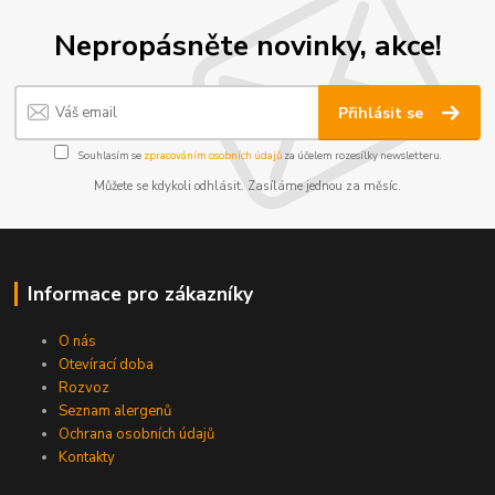
Nepropásněte novinky, akce!
Přihlásit se
Souhlasím se
zpracováním osobních údajů
za účelem rozesílky newsletteru.
Můžete se kdykoli odhlásit. Zasíláme jednou za měsíc.
Informace pro zákazníky
O nás
Otevírací doba
Rozvoz
Seznam alergenů
Ochrana osobních údajů
Kontakty