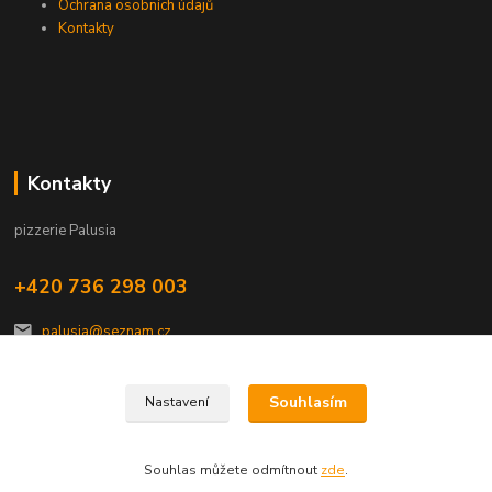
Ochrana osobních údajů
Kontakty
Kontakty
pizzerie Palusia
+420 736 298 003
palusia@seznam.cz
Souhlasím
Nastavení
Souhlas můžete odmítnout
zde
.
Vytvořeno na
Eshop-rychle.cz