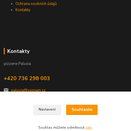
Ochrana osobních údajů
Kontakty
Kontakty
pizzerie Palusia
+420 736 298 003
palusia@seznam.cz
Souhlasím
Nastavení
Souhlas můžete odmítnout
zde
.