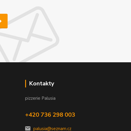
Kontakty
pizzerie Palusia
+420 736 298 003
palusia@seznam.cz