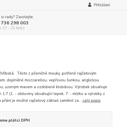
Přihlášení
 si rady? Zavolejte.
 736 298 003
e. 17 - 21 hod.)
Chřibská. Těsto z pšeničné mouky, potřené rajčatovým
em, doplněné mozzarellou, vepřovou šunkou, anglickou
ou, uzeným masem a ozdobené klobásou. Výrobek obsahuje
 1,7 (1. - obiloviny obsahující lepek, 7. - mléko a výrobky z
a přání je možné rajčatový základ zaměnit za...
celý popis
sme plátci DPH