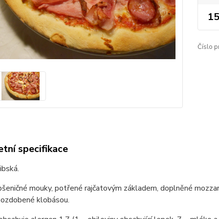
15
Číslo p
tní specifikace
ibská.
pšeničné mouky, potřené rajčatovým základem, doplněné mozzare
ozdobené klobásou.