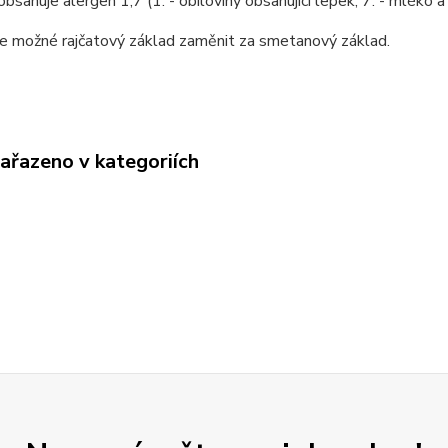
bsahuje alergen 1,7 (1. - obiloviny obsahující lepek, 7. - mléko a 
je možné rajčatový základ zaměnit za smetanový základ.
zařazeno v kategoriích