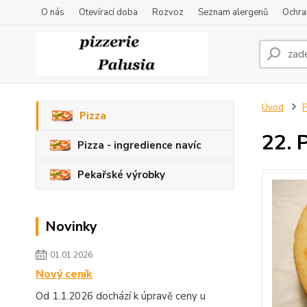
O nás
Otevírací doba
Rozvoz
Seznam alergenů
Ochra
Úvod
P
Pizza
22. 
Pizza - ingredience navíc
Pekařské výrobky
Novinky
01.01.2026
Nový ceník
Od 1.1.2026 dochází k úpravě ceny u