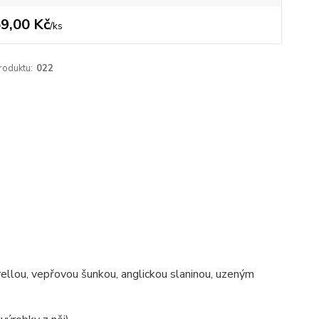
9,00 Kč
/
ks
roduktu:
022
llou, vepřovou šunkou, anglickou slaninou, uzeným