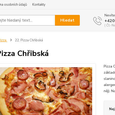
na osobních údajů
Kontakty
Nevíte
Hledat
+420
( Čt.-N
izza
22. Pizza Chřibská
Pizza Chřibská
Pizza 
základ
slanin
alergen
něj). N
Nej