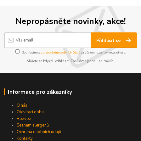
Nepropásněte novinky, akce!
Přihlásit se
Souhlasím se
zpracováním osobních údajů
za účelem rozesílky newsletteru.
Můžete se kdykoli odhlásit. Zasíláme jednou za měsíc.
Informace pro zákazníky
O nás
Otevírací doba
Rozvoz
Seznam alergenů
Ochrana osobních údajů
Kontakty