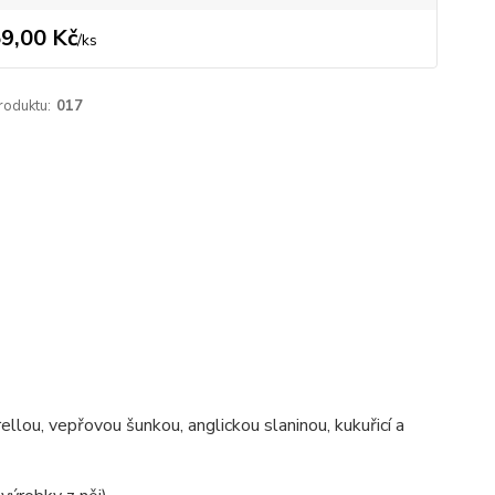
9,00 Kč
/
ks
roduktu:
017
ou, vepřovou šunkou, anglickou slaninou, kukuřicí a