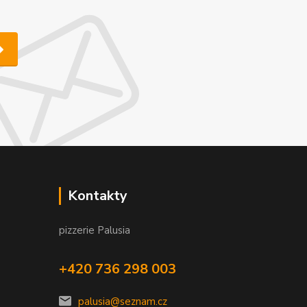
Kontakty
pizzerie Palusia
+420 736 298 003
palusia@seznam.cz