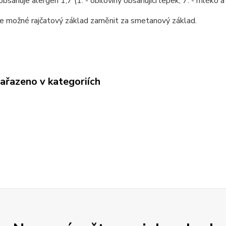
bsahuje alergen 1,7 (1. - obiloviny obsahující lepek, 7. - mléko a 
je možné rajčatový základ zaměnit za smetanový základ.
zařazeno v kategoriích