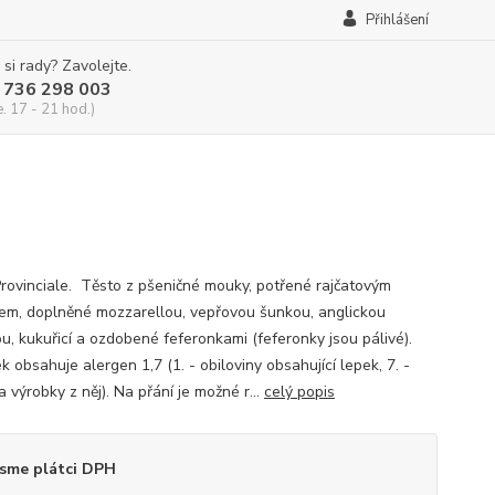
Přihlášení
 si rady? Zavolejte.
 736 298 003
e. 17 - 21 hod.)
Provinciale. Těsto z pšeničné mouky, potřené rajčatovým
em, doplněné mozzarellou, vepřovou šunkou, anglickou
ou, kukuřicí a ozdobené feferonkami (feferonky jsou pálivé).
 obsahuje alergen 1,7 (1. - obiloviny obsahující lepek, 7. -
 výrobky z něj). Na přání je možné r...
celý popis
sme plátci DPH