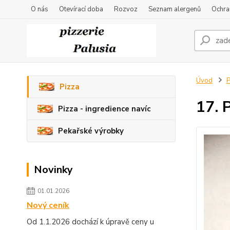
O nás
Otevírací doba
Rozvoz
Seznam alergenů
Ochra
Úvod
P
Pizza
17. 
Pizza - ingredience navíc
Pekařské výrobky
Novinky
01.01.2026
Nový ceník
Od 1.1.2026 dochází k úpravě ceny u