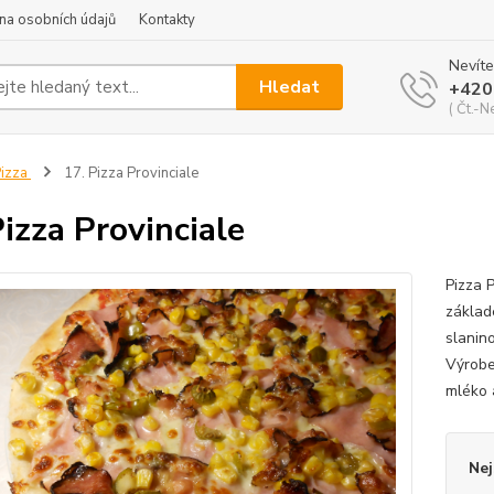
na osobních údajů
Kontakty
Nevíte
Hledat
+420
( Čt.-N
izza
17. Pizza Provinciale
Pizza Provinciale
Pizza 
základ
slanin
Výrobek
mléko a
Nej