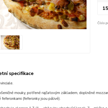
15
Číslo p
tní specifikace
vinciale.
šeničné mouky, potřené rajčatovým základem, doplněné mozzarell
feferonkami (feferonky jsou pálivé).