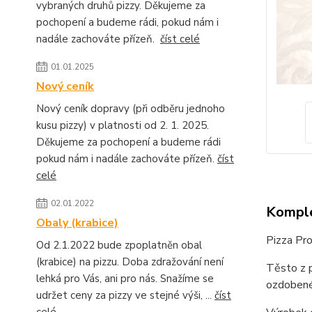
vybraných druhů pizzy. Děkujeme za
pochopení a budeme rádi, pokud nám i
nadále zachováte přízeň.
číst celé
01.01.2025
Nový ceník
Nový ceník dopravy (při odběru jednoho
kusu pizzy) v platnosti od 2. 1. 2025.
Děkujeme za pochopení a budeme rádi
pokud nám i nadále zachováte přízeň.
číst
celé
02.01.2022
Komple
Obaly (krabice)
Pizza Pro
Od 2.1.2022 bude zpoplatněn obal
(krabice) na pizzu. Doba zdražování není
Těsto z p
lehká pro Vás, ani pro nás. Snažíme se
ozdobené 
udržet ceny za pizzy ve stejné výši, ...
číst